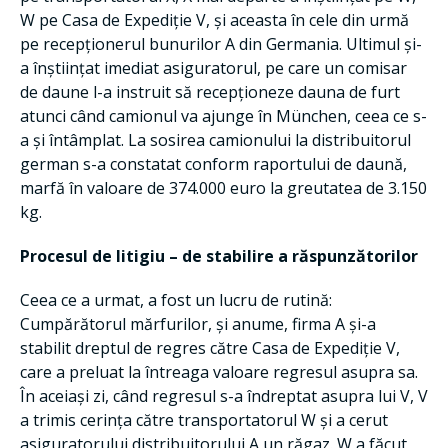
W pe Casa de Expediție V, și aceasta în cele din urmă
pe recepționerul bunurilor A din Germania. Ultimul și-
a înștiințat imediat asiguratorul, pe care un comisar
de daune l-a instruit să recepționeze dauna de furt
atunci când camionul va ajunge în München, ceea ce s-
a și întâmplat. La sosirea camionului la distribuitorul
german s-a constatat conform raportului de daună,
marfă în valoare de 374.000 euro la greutatea de 3.150
kg.
Procesul de litigiu – de stabilire a răspunzătorilor
Ceea ce a urmat, a fost un lucru de rutină:
Cumpărătorul mărfurilor, și anume, firma A și-a
stabilit dreptul de regres către Casa de Expediție V,
care a preluat la întreaga valoare regresul asupra sa.
În aceiași zi, când regresul s-a îndreptat asupra lui V, V
a trimis cerința către transportatorul W și a cerut
asiguratorului distribuitorului A un răgaz. W a făcut