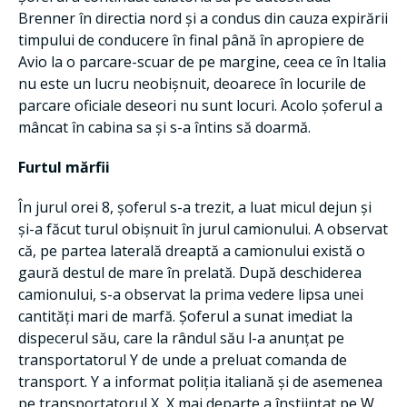
Brenner în directia nord și a condus din cauza expirării
timpului de conducere în final până în apropiere de
Avio la o parcare-scuar de pe margine, ceea ce în Italia
nu este un lucru neobișnuit, deoarece în locurile de
parcare oficiale deseori nu sunt locuri. Acolo șoferul a
mâncat în cabina sa și s-a întins să doarmă.
Furtul mărfii
În jurul orei 8, șoferul s-a trezit, a luat micul dejun și
și-a făcut turul obișnuit în jurul camionului. A observat
că, pe partea laterală dreaptă a camionului există o
gaură destul de mare în prelată. După deschiderea
camionului, s-a observat la prima vedere lipsa unei
cantități mari de marfă. Șoferul a sunat imediat la
dispecerul său, care la rândul său l-a anunțat pe
transportatorul Y de unde a preluat comanda de
transport. Y a informat poliția italiană și de asemenea
pe transportatorul X, X mai departe a înștiințat pe W,