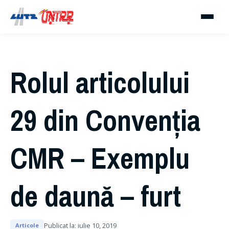
Rolul articolului
29 din Convenția
CMR – Exemplu
de daună – furt
Publicat la:
iulie 10, 2019
Articole