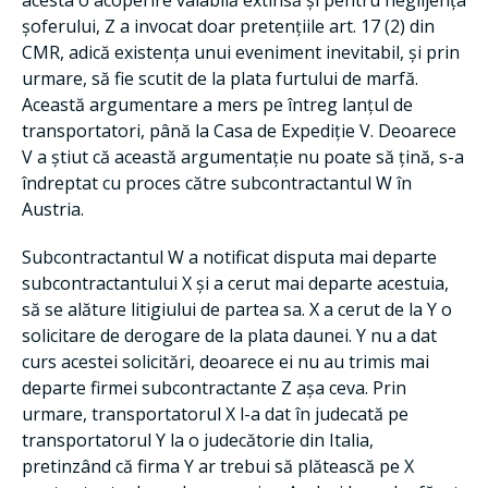
acesta o acoperire valabilă extinsă și pentru neglijența
șoferului, Z a invocat doar pretențiile art. 17 (2) din
CMR, adică existența unui eveniment inevitabil, și prin
urmare, să fie scutit de la plata furtului de marfă.
Această argumentare a mers pe întreg lanțul de
transportatori, până la Casa de Expediție V. Deoarece
V a știut că această argumentație nu poate să țină, s-a
îndreptat cu proces către subcontractantul W în
Austria.
Subcontractantul W a notificat disputa mai departe
subcontractantului X și a cerut mai departe acestuia,
să se alăture litigiului de partea sa. X a cerut de la Y o
solicitare de derogare de la plata daunei. Y nu a dat
curs acestei solicitări, deoarece ei nu au trimis mai
departe firmei subcontractante Z așa ceva. Prin
urmare, transportatorul X l-a dat în judecată pe
transportatorul Y la o judecătorie din Italia,
pretinzând că firma Y ar trebui să plătească pe X