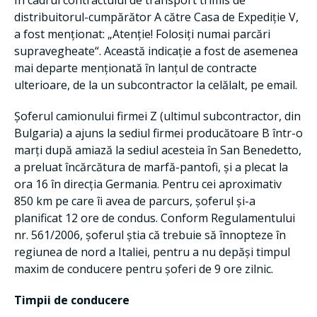
În cadrul contractului de transport trimis de
distribuitorul-cumpărător A către Casa de Expediție V,
a fost menționat: „Atenție! Folosiți numai parcări
supravegheate“. Această indicație a fost de asemenea
mai departe menționată în lanțul de contracte
ulterioare, de la un subcontractor la celălalt, pe email.
Șoferul camionului firmei Z (ultimul subcontractor, din
Bulgaria) a ajuns la sediul firmei producătoare B într-o
marți după amiază la sediul acesteia în San Benedetto,
a preluat încărcătura de marfă-pantofi, și a plecat la
ora 16 în direcția Germania. Pentru cei aproximativ
850 km pe care îi avea de parcurs, șoferul și-a
planificat 12 ore de condus. Conform Regulamentului
nr. 561/2006, șoferul știa că trebuie să înnopteze în
regiunea de nord a Italiei, pentru a nu depăși timpul
maxim de conducere pentru șoferi de 9 ore zilnic.
Timpii de conducere