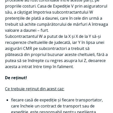
procesele au fost continuate între aceste părți, pe
propriile costuri. Casa de Expediție V prin asiguratorul
său, a câștigat împotriva subcontractantului W
pretențiile de plată a daunei, care în cele din urmă a
trebuit să achite cumpărătorului de mărfuri A întreaga
valoare a daunei – furt.
Subcontractantul W a putut de la X și X de la Y să-și
recupereze cheltuielile de judecată, iar Y în lipsa unei
asigurări CMR pe subcontractori a trebuit să
plătească din propriul buzunar aceste cheltuieli, fără a
putea să se îndrepte cu regres asupra lui Z, deoarece
acesta a intrat între timp în faliment.
De reținut!
Ce trebuie reținut din acest caz:
fiecare casă de expediție și fiecare transportator,
care încheie un contract de transport sau de
expediție, este responsabil pentru neglijența