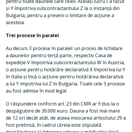
pentru toate daunele care reies. Același lucru l-a făcut
și Y împotriva subcontractantului Z la o instanță din
Bulgaria, pentru a preveni o limitare de acțiune a
acesteia.
Trei procese în paralel
Au decurs 3 procese în paralel: un proces de lichidare
a daunelor pentru terță parte, respectiv Casa de
expediție V împotriva subcontractantului W în Austria;
o acțiune pentru hotărâre declarativă X împotriva lui Y
în Italia și încă o acțiune pentru hotărârea declarativă
a lui Y impotriva lui Z în Bulgaria. Toate cele 3 procese
au fost admise în mod legal.
O răspundere conform art. 23 din CMR ar fi dus la o
despăgubire de 30.000 euro. Dauna a fost mai mare
de 12 ori decât atât, de aceea invocarea articolului 29 a
fost pretinsă, în cadrul căreia este stipulată