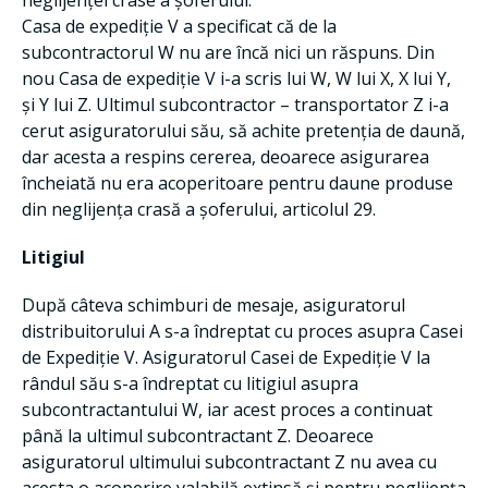
neglijenței crase a șoferului.
Casa de expediție V a specificat că de la
subcontractorul W nu are încă nici un răspuns. Din
nou Casa de expediție V i-a scris lui W, W lui X, X lui Y,
și Y lui Z. Ultimul subcontractor – transportator Z i-a
cerut asiguratorului său, să achite pretenția de daună,
dar acesta a respins cererea, deoarece asigurarea
încheiată nu era acoperitoare pentru daune produse
din neglijența crasă a șoferului, articolul 29.
Litigiul
După câteva schimburi de mesaje, asiguratorul
distribuitorului A s-a îndreptat cu proces asupra Casei
de Expediție V. Asiguratorul Casei de Expediție V la
rândul său s-a îndreptat cu litigiul asupra
subcontractantului W, iar acest proces a continuat
până la ultimul subcontractant Z. Deoarece
asiguratorul ultimului subcontractant Z nu avea cu