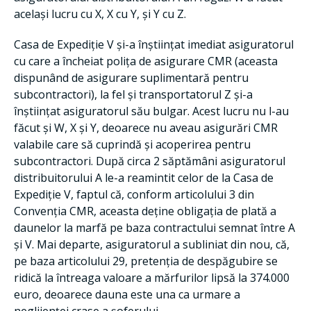
același lucru cu X, X cu Y, și Y cu Z.
Casa de Expediție V și-a înștiințat imediat asiguratorul
cu care a încheiat polița de asigurare CMR (aceasta
dispunând de asigurare suplimentară pentru
subcontractori), la fel și transportatorul Z și-a
înștiințat asiguratorul său bulgar. Acest lucru nu l-au
făcut și W, X și Y, deoarece nu aveau asigurări CMR
valabile care să cuprindă și acoperirea pentru
subcontractori. După circa 2 săptămâni asiguratorul
distribuitorului A le-a reamintit celor de la Casa de
Expediție V, faptul că, conform articolului 3 din
Convenția CMR, aceasta deține obligația de plată a
daunelor la marfă pe baza contractului semnat între A
și V. Mai departe, asiguratorul a subliniat din nou, că,
pe baza articolului 29, pretenția de despăgubire se
ridică la întreaga valoare a mărfurilor lipsă la 374.000
euro, deoarece dauna este una ca urmare a