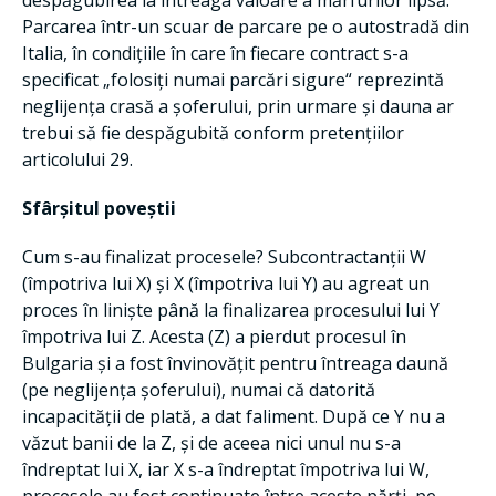
despăgubirea la întreaga valoare a mărfurilor lipsă.
Parcarea într-un scuar de parcare pe o autostradă din
Italia, în condițiile în care în fiecare contract s-a
specificat „folosiți numai parcări sigure“ reprezintă
neglijența crasă a șoferului, prin urmare și dauna ar
trebui să fie despăgubită conform pretențiilor
articolului 29.
Sfârșitul poveștii
Cum s-au finalizat procesele? Subcontractanții W
(împotriva lui X) și X (împotriva lui Y) au agreat un
proces în liniște până la finalizarea procesului lui Y
împotriva lui Z. Acesta (Z) a pierdut procesul în
Bulgaria și a fost învinovățit pentru întreaga daună
(pe neglijența șoferului), numai că datorită
incapacității de plată, a dat faliment. După ce Y nu a
văzut banii de la Z, și de aceea nici unul nu s-a
îndreptat lui X, iar X s-a îndreptat împotriva lui W,